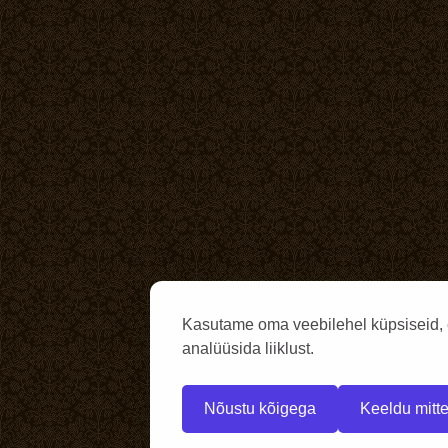
Kasutame oma veebilehel küpsiseid, 
analüüsida liiklust.
Nõustu kõigega
Keeldu mitte