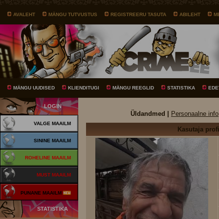
AVALEHT
MÄNGU TUTVUSTUS
REGISTREERU TASUTA
ABILEHT
M
MÄNGU UUDISED
KLIENDITUGI
MÄNGU REEGLID
STATISTIKA
EDE
LOGIN
Üldandmed |
Personaalne info
VALGE MAAILM
Kasutaja profi
SININE MAAILM
ROHELINE MAAILM
MUST MAAILM
PUNANE MAAILM
STATISTIKA