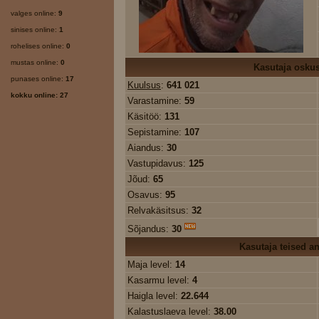
valges online:
9
sinises online:
1
rohelises online:
0
mustas online:
0
Kasutaja osku
punases online:
17
Kuulsus
:
641 021
kokku online: 27
Varastamine:
59
Käsitöö:
131
Sepistamine:
107
Aiandus:
30
Vastupidavus:
125
Jõud:
65
Osavus:
95
Relvakäsitsus:
32
Sõjandus:
30
Kasutaja teised 
Maja level:
14
Kasarmu level:
4
Haigla level:
22.644
Kalastuslaeva level:
38.00