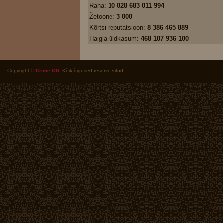
Raha:
10 028 683 011 994
Žetoone:
3 000
Kõrtsi reputatsioon:
8 386 465 889
Haigla üldkasum:
468 107 936 100
Copyright
© Crime OÜ
. Kõik õigused reserveeritud.