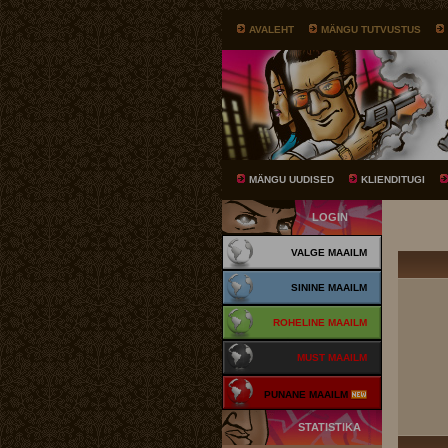
AVALEHT
MÄNGU TUTVUSTUS
MÄNGU UUDISED
KLIENDITUGI
LOGIN
VALGE MAAILM
SININE MAAILM
ROHELINE MAAILM
MUST MAAILM
PUNANE MAAILM
STATISTIKA