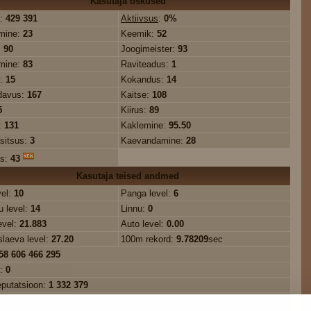
Kasutaja oskused
:
429 391
Aktiivsus
:
0%
mine:
23
Keemik:
52
:
90
Joogimeister:
93
mine:
83
Raviteadus:
1
s:
15
Kokandus:
14
davus:
167
Kaitse:
108
5
Kiirus:
89
:
131
Kaklemine:
95.50
sitsus:
3
Kaevandamine:
28
us:
43
Kasutaja teised andmed
vel:
10
Panga level:
6
 level:
14
Linnu:
0
evel:
21.883
Auto level:
0.00
slaeva level:
27.20
100m rekord:
9.78209
sec
58 606 466 295
e:
0
eputatsioon:
1 332 379
üldkasum:
-224 140 000