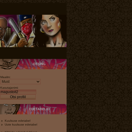
OTSING
Maailm:
Kasutajanimi:
Otsi profiil
EDETABELID
Kuulsuse edetabel
Uute kuulsuse edetabel