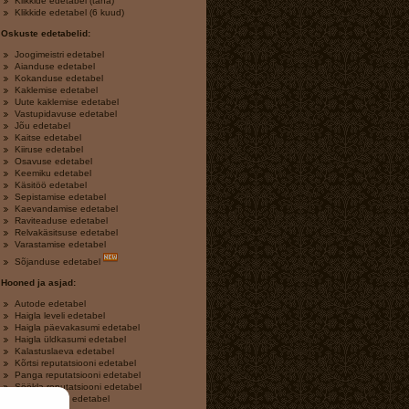
Klikkide edetabel (täna)
Klikkide edetabel (6 kuud)
Oskuste edetabelid:
Joogimeistri edetabel
Aianduse edetabel
Kokanduse edetabel
Kaklemise edetabel
Uute kaklemise edetabel
Vastupidavuse edetabel
Jõu edetabel
Kaitse edetabel
Kiiruse edetabel
Osavuse edetabel
Keemiku edetabel
Käsitöö edetabel
Sepistamise edetabel
Kaevandamise edetabel
Raviteaduse edetabel
Relvakäsitsuse edetabel
Varastamise edetabel
Sõjanduse edetabel
Hooned ja asjad:
Autode edetabel
Haigla leveli edetabel
Haigla päevakasumi edetabel
Haigla üldkasumi edetabel
Kalastuslaeva edetabel
Kõrtsi reputatsiooni edetabel
Panga reputatsiooni edetabel
Söökla reputatsiooni edetabel
Varakambrite edetabel