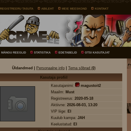
REGISTREERU TASUTA
ABILEHT
MEIE MEESKOND
KONTAKT
MÄNGU REEGLID
STATISTIKA
EDETABELID
OTSI KASUTAJAT
Üldandmed |
Personaalne info
|
Tema sõbrad (
0
)
Kasutaja profiil
Kasutajanimi:
magustoit2
Maailm:
Must
Registreerus:
2020-05-18
Aktiivne:
2026-08-03, 13:20
VIP liige:
EI
Kuulub kampa:
JAH
Keelustatud:
EI