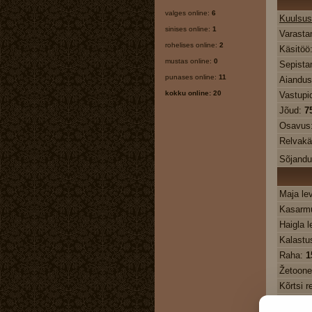
valges online:
6
Kuulsus
sinises online:
1
Varasta
rohelises online:
2
Käsitöö
mustas online:
0
Sepista
punases online:
11
Aiandu
kokku online: 20
Vastupi
Jõud:
7
Osavus
Relvakä
Sõjand
Maja le
Kasarmu
Haigla l
Kalastu
Raha:
1
Žetoon
Kõrtsi r
Haigla 