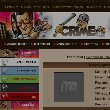
AVALEHT
MÄNGU TUTVUSTUS
REGISTREERU TASUTA
ABILEHT
M
MÄNGU UUDISED
KLIENDITUGI
MÄNGU REEGLID
STATISTIKA
EDE
LOGIN
Üldandmed |
Personaalne info
VALGE MAAILM
Kasutaja profi
SININE MAAILM
Kasutajani
Maailm:
M
ROHELINE MAAILM
Registree
Aktiivne:
MUST MAAILM
VIP liige:
PUNANE MAAILM
Kuulub k
Keelustat
STATISTIKA