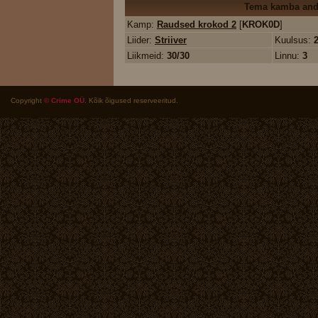
Tema kamba an
Kamp:
Raudsed krokod 2
[
KROK0D
]
Liider:
Striiver
Kuulsus:
Liikmeid:
30/30
Linnu:
3
Copyright
© Crime OÜ
. Kõik õigused reserveeritud.