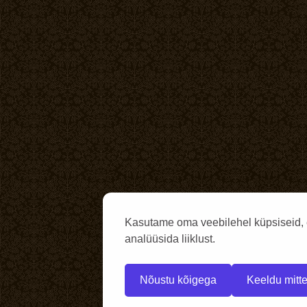
Kasutame oma veebilehel küpsiseid, 
analüüsida liiklust.
Nõustu kõigega
Keeldu mitte