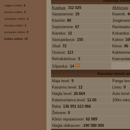
Kasutaja osku
valges online:
6
Kuulsus
:
312 025
Aktiivsus
sinises online:
2
Varastamine:
19
Keemik:
4
rohelises online:
1
Käsitöö:
80
Joogimeis
mustas online:
1
Sepistamine:
67
Raviteadu
punases online:
9
Aiandus:
12
Kokandus
kokku online: 19
Vastupidavus:
155
Kaitse:
10
Jõud:
72
Kiirus:
86
Osavus:
113
Kaklemin
Relvakäsitsus:
5
Kaevanda
Sõjandus:
14
Kasutaja teised 
Maja level:
9
Panga lev
Kasarmu level:
12
Linnu:
0
Haigla level:
20.664
Auto level
Kalastuslaeva level:
12.00
100m reko
Raha:
136 951 613 866
Žetoone:
0
Kõrtsi reputatsioon:
62 089
Haigla üldkasum:
-190 580 000