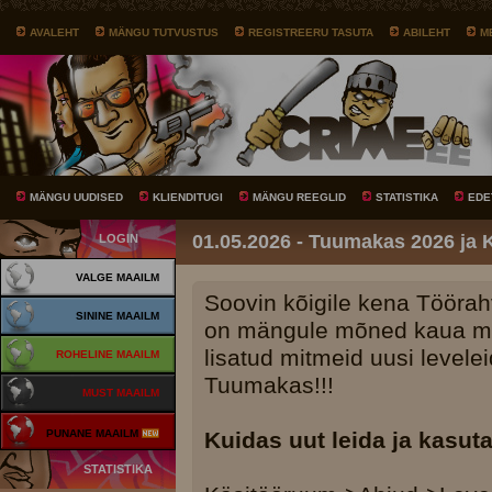
AVALEHT
MÄNGU TUTVUSTUS
REGISTREERU TASUTA
ABILEHT
M
MÄNGU UUDISED
KLIENDITUGI
MÄNGU REEGLID
STATISTIKA
EDE
01.05.2026 - Tuumakas 2026 ja
LOGIN
VALGE MAAILM
Soovin kõigile kena Töörah
SININE MAAILM
on mängule mõned kaua mei
lisatud mitmeid uusi levele
ROHELINE MAAILM
Tuumakas!!!
MUST MAAILM
PUNANE MAAILM
Kuidas uut leida ja kasut
STATISTIKA