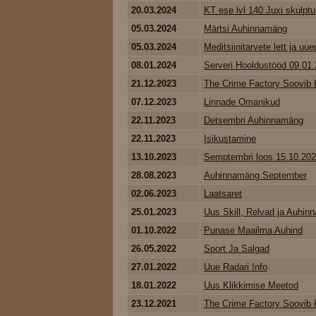
20.03.2024
KT ese lvl 140 Juxi skulptu
05.03.2024
Märtsi Auhinnamäng
05.03.2024
Meditsiinitarvete lett ja uued
08.01.2024
Serveri Hooldustööd 09.01
21.12.2023
The Crime Factory Soovib K
07.12.2023
Linnade Omanikud
22.11.2023
Detsembri Auhinnamäng
22.11.2023
Isikustamine
13.10.2023
Semptembri loos 15.10.20
28.08.2023
Auhinnamäng September
02.06.2023
Laatsaret
25.01.2023
Uus Skill, Relvad ja Auhinna
01.10.2022
Punase Maailma Auhind
26.05.2022
Sport Ja Salgad
27.01.2022
Uue Radari Info
18.01.2022
Uus Klikkimise Meetod
23.12.2021
The Crime Factory Soovib K