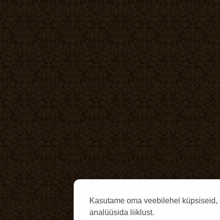
Kasutame oma veebilehel küpsiseid, 
analüüsida liiklust.