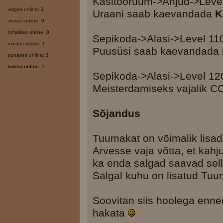
Käsitööruum->Ahjud->Level
valges online:
3
Uraani saab kaevandada
K
sinises online:
0
rohelises online:
0
Sepikoda->Alasi->Level 11
mustas online:
1
Puusüsi saab kaevandada
punases online:
3
kokku online: 7
Sepikoda->Alasi->Level 1
Meisterdamiseks vajalik CC
Sõjandus
Tuumakat on võimalik lisad
Arvesse vaja võtta, et kah
ka enda salgad saavad sell
Salgal kuhu on lisatud Tuu
Soovitan siis hoolega enn
hakata