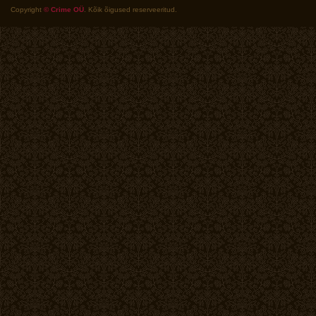
Copyright
© Crime OÜ
. Kõik õigused reserveeritud.