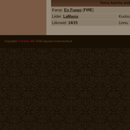
Tema kamba an
Kamp:
En Fuego
[
FIRE
]
Liider:
LaMasia
Kuuls
Liikmeid:
14/15
Linnu:
Copyright
© Crime OÜ
. Kõik õigused reserveeritud.