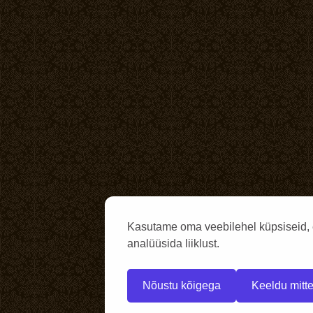
Kasutame oma veebilehel küpsiseid, 
analüüsida liiklust.
Nõustu kõigega
Keeldu mitte