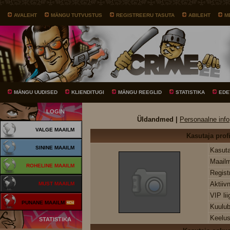
AVALEHT
MÄNGU TUTVUSTUS
REGISTREERU TASUTA
ABILEHT
M
MÄNGU UUDISED
KLIENDITUGI
MÄNGU REEGLID
STATISTIKA
EDE
LOGIN
Üldandmed |
Personaalne info
VALGE MAAILM
Kasutaja profi
SININE MAAILM
Kasuta
Maail
ROHELINE MAAILM
Regist
Aktiiv
MUST MAAILM
VIP li
PUNANE MAAILM
Kuulu
Keelus
STATISTIKA