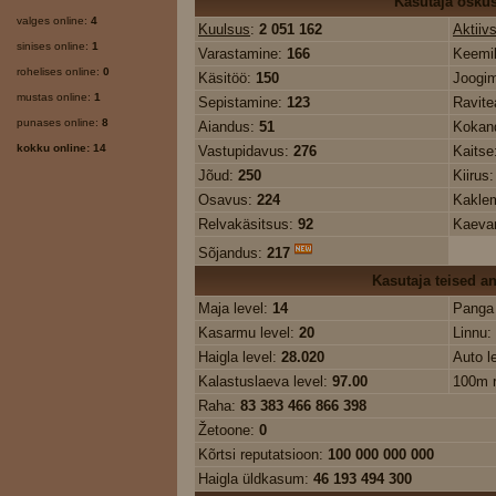
Kasutaja osku
valges online:
4
Kuulsus
:
2 051 162
Aktiiv
sinises online:
1
Varastamine:
166
Keemi
rohelises online:
0
Käsitöö:
150
Joogim
mustas online:
1
Sepistamine:
123
Ravit
punases online:
8
Aiandus:
51
Kokan
kokku online: 14
Vastupidavus:
276
Kaitse
Jõud:
250
Kiirus
Osavus:
224
Kakle
Relvakäsitsus:
92
Kaeva
Sõjandus:
217
Kasutaja teised 
Maja level:
14
Panga 
Kasarmu level:
20
Linnu:
Haigla level:
28.020
Auto l
Kalastuslaeva level:
97.00
100m 
Raha:
83 383 466 866 398
Žetoone:
0
Kõrtsi reputatsioon:
100 000 000 000
Haigla üldkasum:
46 193 494 300