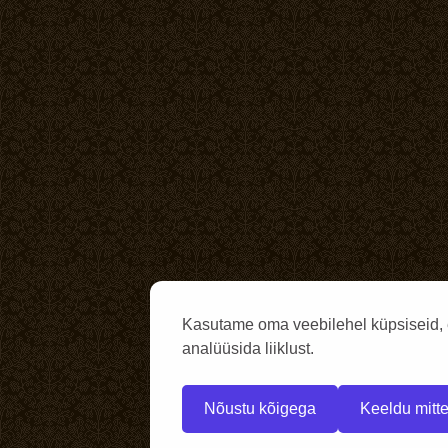
Kasutame oma veebilehel küpsiseid, 
analüüsida liiklust.
Nõustu kõigega
Keeldu mitte