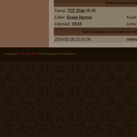
Tema kamba an
Kamp:
TCF Elite
[
G.H
]
Liider:
Green Hornet
Kuul
Liikmeid:
15/15
Linnu
See kasutaja on muutnud oma
2024-02-28 22:01:06
risto
Copyright
© Crime OÜ
. Kõik õigused reserveeritud.