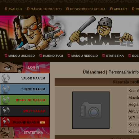
AVALEHT
MÄNGU TUTVUSTUS
REGISTREERU TASUTA
ABILEHT
M
MÄNGU UUDISED
KLIENDITUGI
MÄNGU REEGLID
STATISTIKA
EDE
LOGIN
Üldandmed |
Personaalne info
VALGE MAAILM
Kasutaja profi
SININE MAAILM
Kasut
Maai
ROHELINE MAAILM
Regis
Aktii
MUST MAAILM
VIP l
PUNANE MAAILM
Kuul
Keelu
STATISTIKA