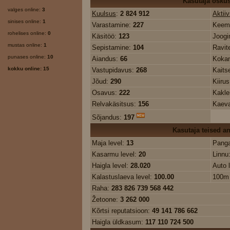
Kasutaja osku
valges online:
3
Kuulsus
:
2 824 912
Aktii
sinises online:
1
Varastamine:
227
Keem
rohelises online:
0
Käsitöö:
123
Joogi
mustas online:
1
Sepistamine:
104
Ravit
punases online:
10
Aiandus:
66
Koka
kokku online: 15
Vastupidavus:
268
Kaits
Jõud:
290
Kiiru
Osavus:
222
Kakl
Relvakäsitsus:
156
Kaev
Sõjandus:
197
Kasutaja teised 
Maja level:
13
Panga
Kasarmu level:
20
Linnu
Haigla level:
28.020
Auto 
Kalastuslaeva level:
100.00
100m 
Raha:
283 826 739 568 442
Žetoone:
3 262 000
Kõrtsi reputatsioon:
49 141 786 662
Haigla üldkasum:
117 110 724 500