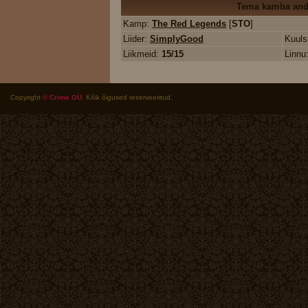
Tema kamba an
Kamp:
The Red Legends
[
STO
]
Liider:
SimplyGood
Kuul
Liikmeid:
15/15
Linnu
Copyright
© Crime OÜ
. Kõik õigused reserveeritud.