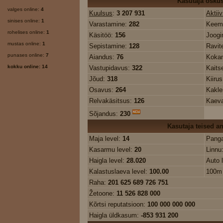
Kasutaja osku
valges online:
4
Kuulsus
:
3 207 931
Aktii
sinises online:
1
Varastamine:
282
Keem
rohelises online:
1
Käsitöö:
156
Joogi
mustas online:
1
Sepistamine:
128
Ravit
punases online:
7
Aiandus:
76
Koka
kokku online: 14
Vastupidavus:
322
Kaits
Jõud:
318
Kiiru
Osavus:
264
Kakl
Relvakäsitsus:
126
Kaev
Sõjandus:
230
Kasutaja teised 
Maja level:
14
Panga
Kasarmu level:
20
Linnu
Haigla level:
28.020
Auto 
Kalastuslaeva level:
100.00
100m 
Raha:
201 625 689 726 751
Žetoone:
11 526 828 000
Kõrtsi reputatsioon:
100 000 000 000
Haigla üldkasum:
-853 931 200