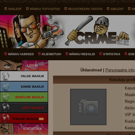
AVALEHT
MÄNGU TUTVUSTUS
REGISTREERU TASUTA
ABILEHT
M
MÄNGU UUDISED
KLIENDITUGI
MÄNGU REEGLID
STATISTIKA
EDE
LOGIN
Üldandmed |
Personaalne info
VALGE MAAILM
Kasutaja profi
SININE MAAILM
Kasut
Maai
ROHELINE MAAILM
Regis
Aktii
MUST MAAILM
VIP l
PUNANE MAAILM
Kuul
Keelu
STATISTIKA