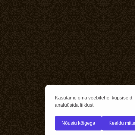
Kasutame oma veebilehel küpsiseid, 
analüüsida liiklust.
Nõustu kõigega
Keeldu mitte