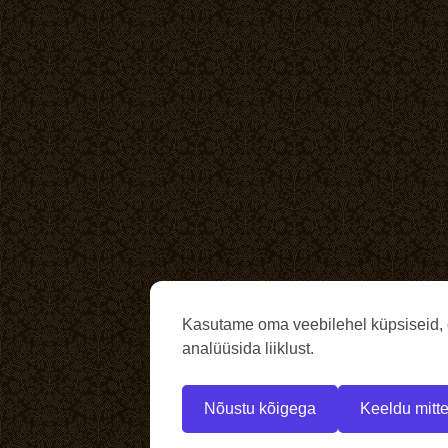
Kasutame oma veebilehel küpsiseid, 
analüüsida liiklust.
Nõustu kõigega
Keeldu mitte