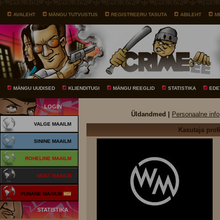
AVALEHT
MÄNGU TUTVUSTUS
REGISTREERU TASUTA
ABILEHT
M
MÄNGU UUDISED
KLIENDITUGI
MÄNGU REEGLID
STATISTIKA
EDE
LOGIN
Üldandmed |
Personaalne info
VALGE MAAILM
Kasutaja profi
SININE MAAILM
ROHELINE MAAILM
MUST MAAILM
PUNANE MAAILM
STATISTIKA