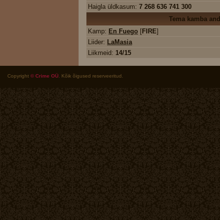
Haigla üldkasum:
7 268 636 741 300
Tema kamba an
Kamp:
En Fuego
[
FIRE
]
Liider:
LaMasia
Liikmeid:
14/15
Copyright
© Crime OÜ
. Kõik õigused reserveeritud.