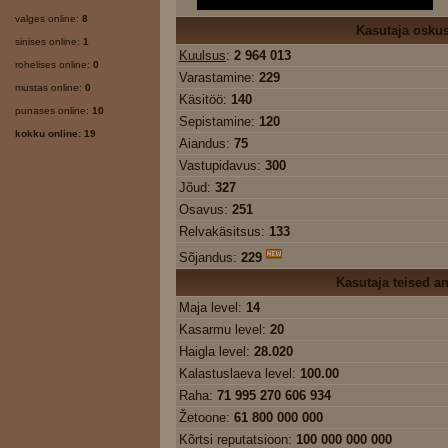
valges online:
8
Kasutaja osku
sinises online:
1
Kuulsus
:
2 964 013
rohelises online:
0
Varastamine:
229
mustas online:
0
Käsitöö:
140
punases online:
10
Sepistamine:
120
kokku online: 19
Aiandus:
75
Vastupidavus:
300
Jõud:
327
Osavus:
251
Relvakäsitsus:
133
Sõjandus:
229
Kasutaja teised 
Maja level:
14
Kasarmu level:
20
Haigla level:
28.020
Kalastuslaeva level:
100.00
Raha:
71 995 270 606 934
Žetoone:
61 800 000 000
Kõrtsi reputatsioon:
100 000 000 000