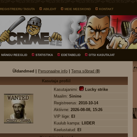
REGISTREERU TASUTA
ABILEHT
MEIE MEESKOND
KONTAKT
MÄNGU REEGLID
STATISTIKA
EDETABELID
OTSI KASUTAJAT
Üldandmed |
Personaalne info
|
Tema sõbrad (
8
)
Kasutaja profiil
Kasutajanimi:
Lucky strike
Maailm:
Sinine
Registreerus:
2010-10-14
Aktiivne:
2026-08-08, 15:26
VIP liige:
EI
Kuulub kampa:
LIIDER
Keelustatud:
EI