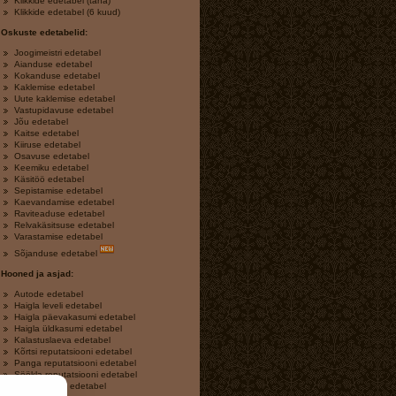
Klikkide edetabel (täna)
Klikkide edetabel (6 kuud)
Oskuste edetabelid:
Joogimeistri edetabel
Aianduse edetabel
Kokanduse edetabel
Kaklemise edetabel
Uute kaklemise edetabel
Vastupidavuse edetabel
Jõu edetabel
Kaitse edetabel
Kiiruse edetabel
Osavuse edetabel
Keemiku edetabel
Käsitöö edetabel
Sepistamise edetabel
Kaevandamise edetabel
Raviteaduse edetabel
Relvakäsitsuse edetabel
Varastamise edetabel
Sõjanduse edetabel
Hooned ja asjad:
Autode edetabel
Haigla leveli edetabel
Haigla päevakasumi edetabel
Haigla üldkasumi edetabel
Kalastuslaeva edetabel
Kõrtsi reputatsiooni edetabel
Panga reputatsiooni edetabel
Söökla reputatsiooni edetabel
Varakambrite edetabel