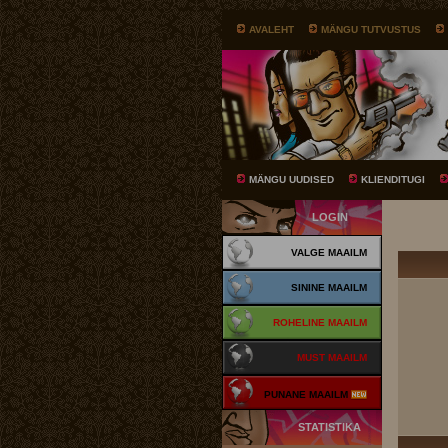
AVALEHT
MÄNGU TUTVUSTUS
MÄNGU UUDISED
KLIENDITUGI
LOGIN
VALGE MAAILM
SININE MAAILM
ROHELINE MAAILM
MUST MAAILM
PUNANE MAAILM
STATISTIKA