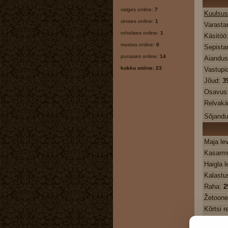
valges online:
7
Kuulsus
sinises online:
1
Varasta
rohelises online:
1
Käsitöö
mustas online:
0
Sepista
punases online:
14
Aiandu
kokku online: 23
Vastupi
Jõud:
3
Osavus
Relvakä
Sõjand
Maja le
Kasarmu
Haigla l
Kalastu
Raha:
2
Žetoon
Kõrtsi r
Haigla 