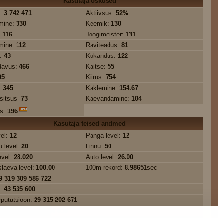
Kasutaja oskused
:
3 742 471
Aktiivsus
:
52%
mine:
330
Keemik:
130
:
116
Joogimeister:
131
mine:
112
Raviteadus:
81
s:
43
Kokandus:
122
davus:
466
Kaitse:
55
95
Kiirus:
754
:
345
Kaklemine:
154.67
sitsus:
73
Kaevandamine:
104
us:
196
Kasutaja teised andmed
vel:
12
Panga level:
12
 level:
20
Linnu:
50
evel:
28.020
Auto level:
26.00
slaeva level:
100.00
100m rekord:
8.98651
sec
9 319 309 586 722
e:
43 535 600
eputatsioon:
29 315 202 671
üldkasum:
5 798 466 050