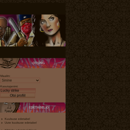
OTSING
Maailm:
Kasutajanimi:
Otsi profiil
EDETABELID
Kuulsuse edetabel
Uute kuulsuse edetabel