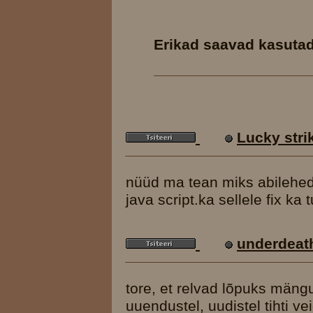
Erikad saavad kasutada
Lucky stri
nüüd ma tean miks abilehed
java script.ka sellele fix ka 
underdeat
tore, et relvad lõpuks mängu
uuendustel, uudistel tihti v