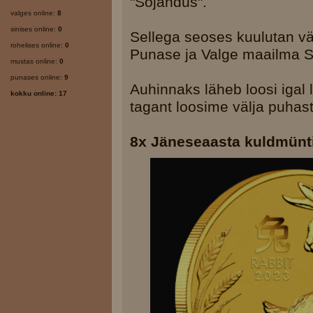
"Sõjandus".
valges online:
8
sinises online:
0
Sellega seoses kuulutan väl
rohelises online:
0
Punase ja Valge maailma S
mustas online:
0
punases online:
9
Auhinnaks läheb loosi igal
kokku online: 17
tagant loosime välja puhas
8x Jäneseaasta kuldmünt