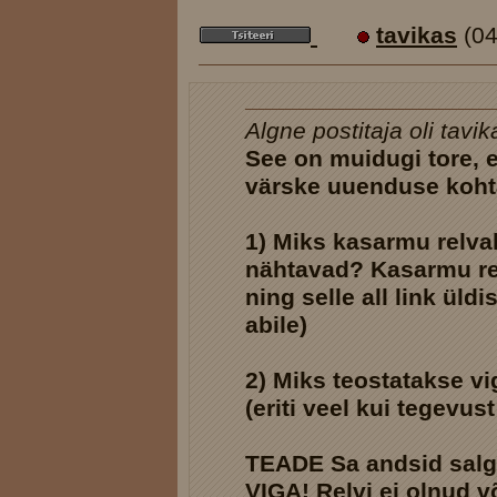
tavikas
(04
Algne postitaja oli tavik
See on muidugi tore, 
värske uuenduse koht
1) Miks kasarmu relval
nähtavad? Kasarmu rel
ning selle all link üld
abile)
2) Miks teostatakse v
(eriti veel kui tegevus
TEADE Sa andsid salga
VIGA! Relvi ei olnud v