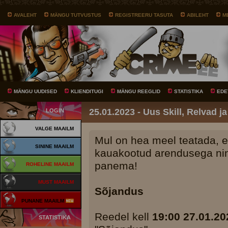
AVALEHT
MÄNGU TUTVUSTUS
REGISTREERU TASUTA
ABILEHT
M
MÄNGU UUDISED
KLIENDITUGI
MÄNGU REEGLID
STATISTIKA
EDE
25.01.2023 - Uus Skill, Relvad j
LOGIN
VALGE MAAILM
Mul on hea meel teatada, 
SININE MAAILM
kauakootud arendusega ni
panema!
ROHELINE MAAILM
MUST MAAILM
Sõjandus
PUNANE MAAILM
Reedel kell
19:00 27.01.20
STATISTIKA