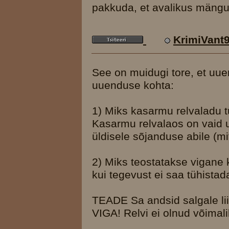
pakkuda, et avalikus mängus
KrimiVant
See on muidugi tore, et uu
uuenduse kohta:
1) Miks kasarmu relvaladu t
Kasarmu relvalaos on vaid uu
üldisele sõjanduse abile (mi
2) Miks teostatakse vigane k
kui tegevust ei saa tühistad
TEADE Sa andsid salgale li
VIGA! Relvi ei olnud võimal