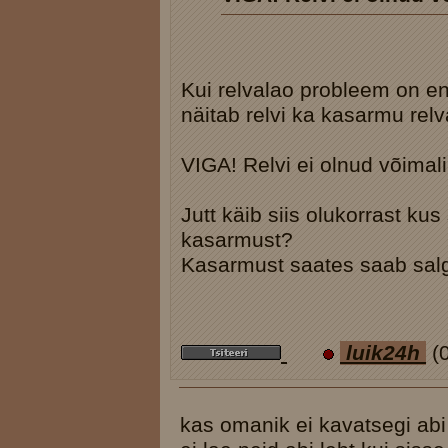
Kui relvalao probleem on e
näitab relvi ka kasarmu relv
VIGA! Relvi ei olnud võimal
Jutt käib siis olukorrast ku
kasarmust?
Kasarmust saates saab salg
luik24h
(
kas omanik ei kavatsegi abi