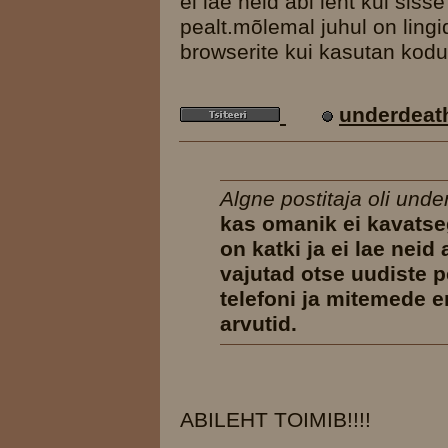
ei lae neid abi leht kui sis
pealt.mõlemal juhul on lingi
browserite kui kasutan kodu
underdeat
Algne postitaja oli und
kas omanik ei kavatse
on katki ja ei lae neid
vajutad otse uudiste pe
telefoni ja mitemede 
arvutid.
ABILEHT TOIMIB!!!!