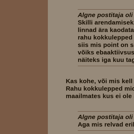
Algne postitaja oli 
Skilli arendamise
linnad ära kaodat
rahu kokkulepped 
siis mis point on se
võiks ebaaktiivsu
näiteks iga kuu ta
Kas kohe, või mis kell
Rahu kokkulepped mid
maailmates kus ei ole 
Algne postitaja oli
Aga mis relvad eri