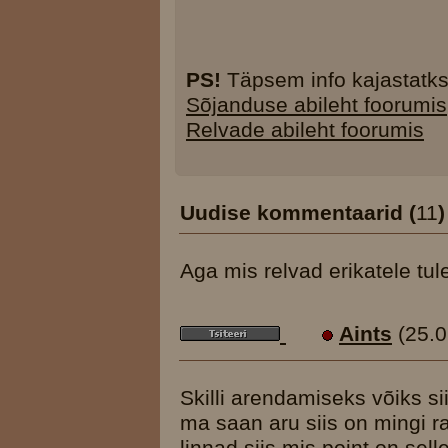
PS!
Täpsem info kajastatkse
Sõjanduse abileht foorumis
Relvade abileht foorumis
Uudise kommentaarid (
11
)
Aga mis relvad erikatele tu
Aints
(25.0
Skilli arendamiseks võiks s
ma saan aru siis on mingi 
linnad siis mis point on selle