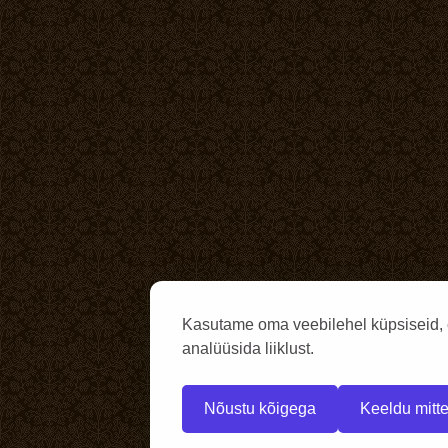
Kasutame oma veebilehel küpsiseid, 
analüüsida liiklust.
Nõustu kõigega
Keeldu mitte