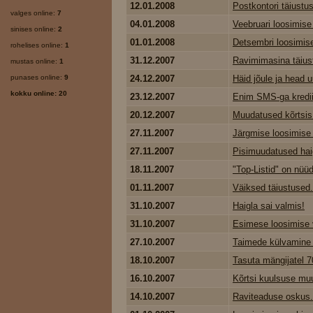
12.01.2008
Postkontori täiustus
valges online:
7
04.01.2008
Veebruari loosimise
sinises online:
2
01.01.2008
Detsembri loosimise
rohelises online:
1
31.12.2007
Ravimimasina täius
mustas online:
1
punases online:
9
24.12.2007
Häid jõule ja head u
kokku online: 20
23.12.2007
Enim SMS-ga krediiti
20.12.2007
Muudatused kõrtsis
27.11.2007
Järgmise loosimise 
27.11.2007
Pisimuudatused haig
18.11.2007
"Top-Listid" on nüü
01.11.2007
Väiksed täiustused.
31.10.2007
Haigla sai valmis!
31.10.2007
Esimese loosimise v
27.10.2007
Taimede külvamine 
18.10.2007
Tasuta mängijatel 7
16.10.2007
Kõrtsi kuulsuse muu
14.10.2007
Raviteaduse oskus.