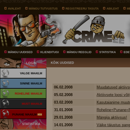
AVALEHT
MÄNGU TUTVUSTUS
REGISTREERU TASUTA
ABILEHT
M
MÄNGU UUDISED
KLIENDITUGI
MÄNGU REEGLID
STATISTIKA
EDE
KÕIK UUDISED
LOGIN
VALGE MAAILM
SININE MAAILM
06.02.2008
Muudatused aktiivs
ROHELINE MAAILM
05.02.2008
Aktiivsete loosi võit
03.02.2008
Kasutajanime muutm
MUST MAAILM
31.01.2008
Roheline+Punane=
PUNANE MAAILM
29.01.2008
Mängija aktiivsus!
STATISTIKA
14.01.2008
Väike täiustus pang