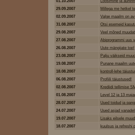
01.10.2007
Loosimine ja auhinn
29.09.2007
Millega me hetkel t
02.09.2007
Valge maailm on ava
31.08.2007
Otsi esemeid kasutaj
29.08.2007
Veel mõned muudat
27.08.2007
Abiprogrammi uus v
26.08.2007
Uute mängijate top!
23.08.2007
Palju väikseid muud
19.08.2007
Punane maailm uute
18.08.2007
kontroll-lehe täiustu
06.08.2007
Profiili täiustused!
02.08.2007
Krediidi tellimise S
01.08.2007
Level 12 ja 13 maja
28.07.2007
Uued toidud ja pang
24.07.2007
Uued asjad vanadel
19.07.2007
Lisaks eilsele muud
18.07.2007
kuulsus ja refreshi p