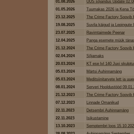
01.08.2026
UUS sõjandus Update 02.0
01.05.2026
Tuumakas 2026 ja Kena Tö
23.12.2025
The Crime Factory Soovib K
19.08.2025
Suvila käigud ja Lepingute
23.07.2025
Ravimtaimede Peenar
12.04.2025
Panga esemete müük tänase
21.12.2024
The Crime Factory Soovib K
02.04.2024
Sõjamaks
20.03.2024
KT ese lvl 140 Juxi skulptu
05.03.2024
Märtsi Auhinnamäng
05.03.2024
Meditsiinitarvete lett ja uued
08.01.2024
Serveri Hooldustööd 09.01
21.12.2023
The Crime Factory Soovib K
07.12.2023
Linnade Omanikud
22.11.2023
Detsembri Auhinnamäng
22.11.2023
Isikustamine
13.10.2023
Semptembri loos 15.10.20
28.08.2023
Auhinnamäng September