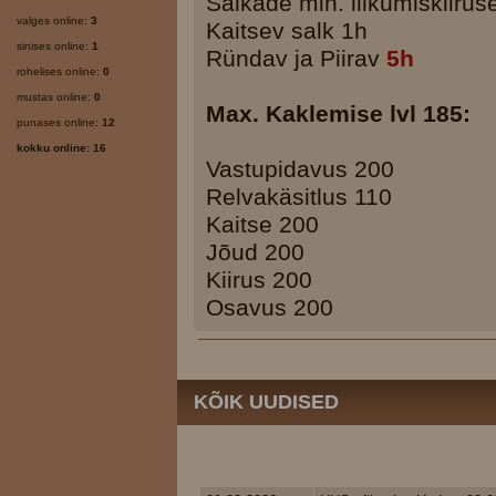
Salkade min. liikumiskiirus
valges online:
3
Kaitsev salk 1h
sinises online:
1
Ründav ja Piirav
5h
rohelises online:
0
mustas online:
0
Max. Kaklemise lvl 185:
punases online:
12
kokku online: 16
Vastupidavus 200
Relvakäsitlus 110
Kaitse 200
Jõud 200
Kiirus 200
Osavus 200
KÕIK UUDISED