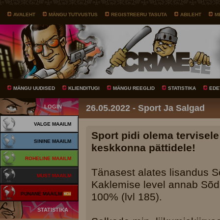
AVALEHT
MÄNGU TUTVUSTUS
REGISTREERU TASUTA
ABILEHT
M
MÄNGU UUDISED
KLIENDITUGI
MÄNGU REEGLID
STATISTIKA
EDE
26.05.2022 - Sport Ja Salgad
LOGIN
VALGE MAAILM
Sport pidi olema tervisel
SININE MAAILM
keskkonna pättidele!
ROHELINE MAAILM
Tänasest alates lisandus Sõ
MUST MAAILM
Kaklemise level annab Sõd
PUNANE MAAILM
100% (lvl 185).
STATISTIKA