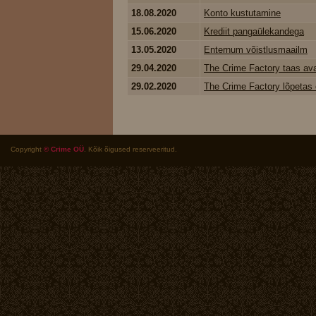
18.08.2020
Konto kustutamine
15.06.2020
Krediit pangaülekandega
13.05.2020
Enternum võistlusmaailm
29.04.2020
The Crime Factory taas av
29.02.2020
The Crime Factory lõpetas 
Copyright
© Crime OÜ
. Kõik õigused reserveeritud.