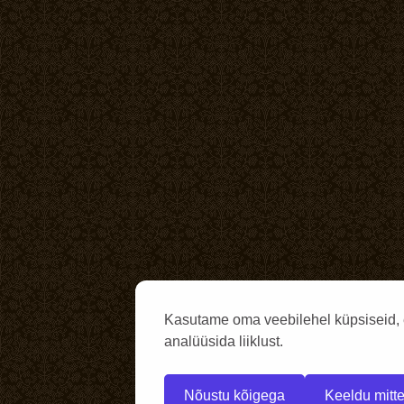
Kasutame oma veebilehel küpsiseid, 
analüüsida liiklust.
Nõustu kõigega
Keeldu mitte