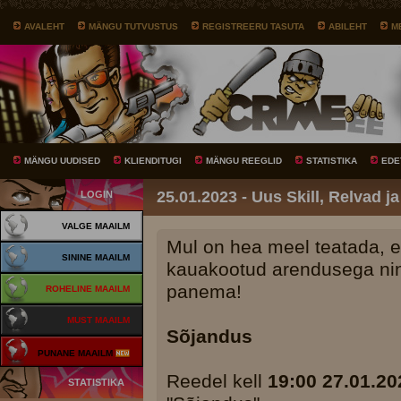
AVALEHT
MÄNGU TUTVUSTUS
REGISTREERU TASUTA
ABILEHT
M
MÄNGU UUDISED
KLIENDITUGI
MÄNGU REEGLID
STATISTIKA
EDE
25.01.2023 - Uus Skill, Relvad j
LOGIN
VALGE MAAILM
Mul on hea meel teatada, 
SININE MAAILM
kauakootud arendusega ni
panema!
ROHELINE MAAILM
MUST MAAILM
Sõjandus
PUNANE MAAILM
Reedel kell
19:00 27.01.20
STATISTIKA