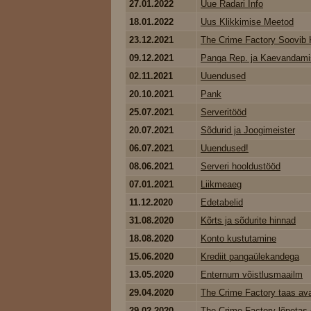
27.01.2022
Uue Radari Info
18.01.2022
Uus Klikkimise Meetod
23.12.2021
The Crime Factory Soovib K
09.12.2021
Panga Rep. ja Kaevandami
02.11.2021
Uuendused
20.10.2021
Pank
25.07.2021
Serveritööd
20.07.2021
Sõdurid ja Joogimeister
06.07.2021
Uuendused!
08.06.2021
Serveri hooldustööd
07.01.2021
Liikmeaeg
11.12.2020
Edetabelid
31.08.2020
Kõrts ja sõdurite hinnad
18.08.2020
Konto kustutamine
15.06.2020
Krediit pangaülekandega
13.05.2020
Enternum võistlusmaailm
29.04.2020
The Crime Factory taas av
29.02.2020
The Crime Factory lõpetas 