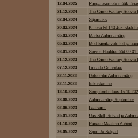
12.04.2025
Panga esemete müük tänase
21.12.2024
The Crime Factory Soovib K
02.04.2024
Sõjamaks
20.03.2024
KT ese lvl 140 Juxi skulptu
05.03.2024
Märtsi Auhinnamäng
05.03.2024
Meditsiinitarvete lett ja uued
08.01.2024
Serveri Hooldustööd 09.01
21.12.2023
The Crime Factory Soovib K
07.12.2023
Linnade Omanikud
22.11.2023
Detsembri Auhinnamäng
22.11.2023
Isikustamine
13.10.2023
Semptembri loos 15.10.20
28.08.2023
Auhinnamäng September
02.06.2023
Laatsaret
25.01.2023
Uus Skill, Relvad ja Auhinna
01.10.2022
Punase Maailma Auhind
26.05.2022
Sport Ja Salgad