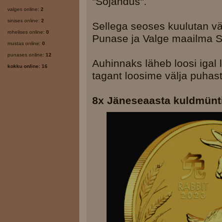
"Sõjandus".
valges online:
2
sinises online:
2
Sellega seoses kuulutan väl
rohelises online:
0
Punase ja Valge maailma S
mustas online:
0
punases online:
12
Auhinnaks läheb loosi igal
kokku online: 16
tagant loosime välja puhas
8x Jäneseaasta kuldmünt