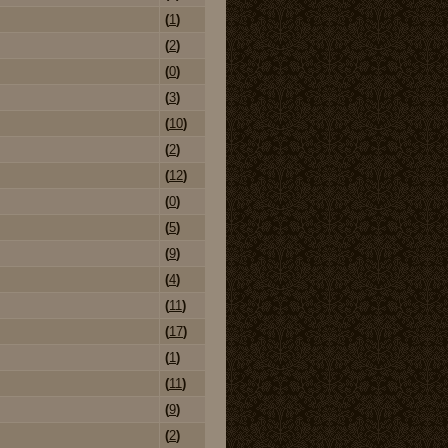
(
1
)
(
2
)
(
0
)
(
3
)
(
10
)
(
2
)
(
12
)
(
0
)
(
5
)
(
9
)
(
4
)
(
11
)
(
17
)
(
1
)
(
11
)
(
9
)
(
2
)