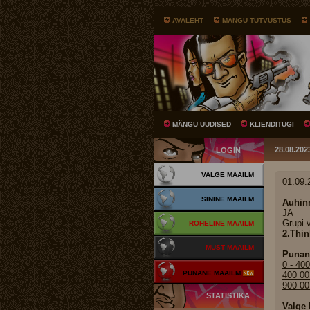
AVALEHT
MÄNGU TUTVUSTUS
MÄNGU UUDISED
KLIENDITUGI
28.08.20
LOGIN
VALGE MAAILM
01.09.
SININE MAAILM
Auhinn
JA
Grupi v
ROHELINE MAAILM
2.Thin
MUST MAAILM
Punan
0 - 40
PUNANE MAAILM
400 00
900 00
STATISTIKA
Valge