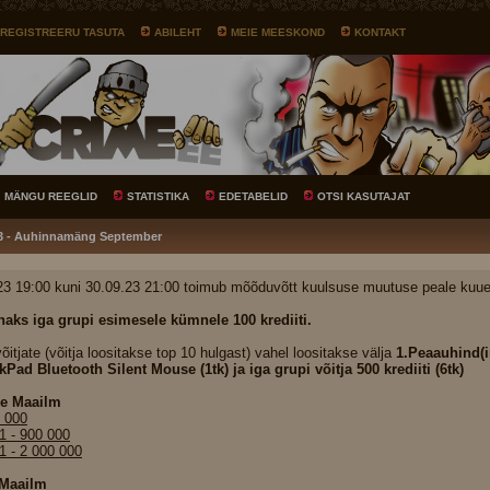
REGISTREERU TASUTA
ABILEHT
MEIE MEESKOND
KONTAKT
MÄNGU REEGLID
STATISTIKA
EDETABELID
OTSI KASUTAJAT
23 - Auhinnamäng September
23 19:00 kuni 30.09.23 21:00 toimub mõõduvõtt kuulsuse muutuse peale kuue
aks iga grupi esimesele kümnele 100 krediiti.
õitjate (võitja loositakse top 10 hulgast) vahel loositakse välja
1.Peaauhind(in
kPad Bluetooth Silent Mouse (1tk) ja iga grupi võitja 500 krediiti (6tk)
e Maailm
0 000
1 - 900 000
1 - 2 000 000
 Maailm