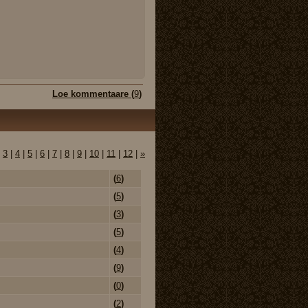
Loe kommentaare (
9
)
|
3
|
4
|
5
|
6
|
7
|
8
|
9
|
10
|
11
|
12
|
»
(
6
)
(
5
)
(
3
)
(
5
)
(
4
)
(
9
)
(
0
)
(
2
)