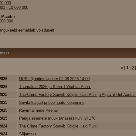
000 000
001 - 10 000 000
e Maailm
 000 000
ngukeeld eemaldab võistluselt.
DISED
« |
1
|
2
2026
UUS sõjandus Update 02.08.2026 14:00
2026
Tuumakas 2026 ja Kena Töörahva Püha.
2025
The Crime Factory Soovib Kõigile Häid Pühi ja Algavat Uut Aastat.
2025
Suvila käigud ja Lepingute lõppemine
2025
Ravimtaimede Peenar
2025
Panga esemete müük tänasest kuni lvl 170.
2024
The Crime Factory Soovib Kõigile Häid Pühi!
2024
Sõjamaks