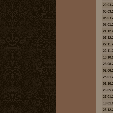
20.03.
05.03.
05.03.
08.01.
21.12.
07.12.
22.11.
22.11.
13.10.
28.08.
02.06.
25.01.
01.10.
26.05.
27.01.
18.01.
23.12.