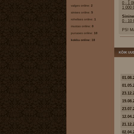
0 - 1 
valges online:
2
1 000 
sinises online:
5
Sinin
rohelises online:
1
0 - 10
mustas online:
0
PS! Mä
punases online:
10
kokku online: 18
KÕIK UU
01.08.
01.05.
23.12.
19.08.
23.07.
12.04.
21.12.
02.04.