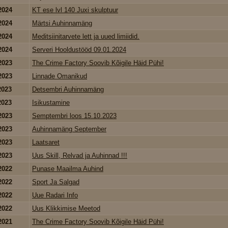
2024
KT ese lvl 140 Juxi skulptuur
2024
Märtsi Auhinnamäng
2024
Meditsiinitarvete lett ja uued limiidid.
2024
Serveri Hooldustööd 09.01.2024
2023
The Crime Factory Soovib Kõigile Häid Pühi!
2023
Linnade Omanikud
2023
Detsembri Auhinnamäng
2023
Isikustamine
2023
Semptembri loos 15.10.2023
2023
Auhinnamäng September
2023
Laatsaret
2023
Uus Skill, Relvad ja Auhinnad !!!
2022
Punase Maailma Auhind
2022
Sport Ja Salgad
2022
Uue Radari Info
2022
Uus Klikkimise Meetod
2021
The Crime Factory Soovib Kõigile Häid Pühi!