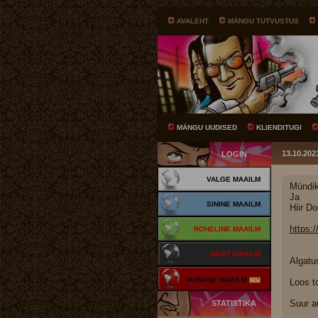
AVALEHT
MÄNGU TUTVUSTUS
MÄNGU UUDISED
KLIENDITUGI
13.10.202
LOGIN
VALGE MAAILM
Mündik
Ja
SININE MAAILM
Hiir D
https:
ROHELINE MAAILM
MUST MAAILM
Algatu
PUNANE MAAILM
Loos 
Suur a
STATISTIKA