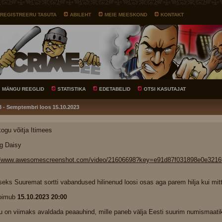
REGISTREERU TASUTA
ABILEHT
MEIE MEESKOND
KONTAKT
MÄNGU REEGLID
STATISTIKA
EDETABELID
OTSI KASUTAJAT
3 - Semptembri loos 15.10.2023
ogu võitja Itimees
og Daisy
//www.awesomescreenshot.com/video/21606698?key=e91d87f031898e0e3216
seks Suuremat sortti vabandused hilinenud loosi osas aga parem hilja kui mit
toimub
15.10.2023 20:00
u on viimaks avaldada peaauhind, mille paneb välja Eesti suurim numismaat