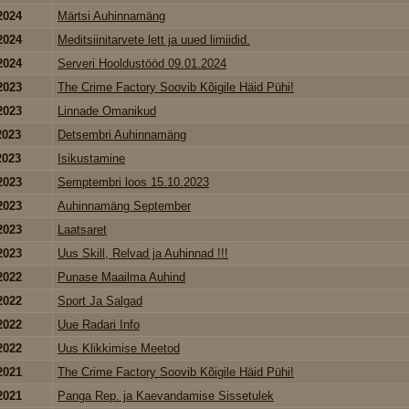
2024
Märtsi Auhinnamäng
2024
Meditsiinitarvete lett ja uued limiidid.
2024
Serveri Hooldustööd 09.01.2024
2023
The Crime Factory Soovib Kõigile Häid Pühi!
2023
Linnade Omanikud
2023
Detsembri Auhinnamäng
2023
Isikustamine
2023
Semptembri loos 15.10.2023
2023
Auhinnamäng September
2023
Laatsaret
2023
Uus Skill, Relvad ja Auhinnad !!!
2022
Punase Maailma Auhind
2022
Sport Ja Salgad
2022
Uue Radari Info
2022
Uus Klikkimise Meetod
2021
The Crime Factory Soovib Kõigile Häid Pühi!
2021
Panga Rep. ja Kaevandamise Sissetulek