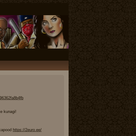
96362fa8b4fb
te kunagi!
ikapood
https://2euro.ee/