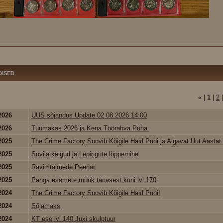
DISED
« |
1
|
2
2026
UUS sõjandus Update 02.08.2026 14:00
2026
Tuumakas 2026 ja Kena Töörahva Püha.
2025
The Crime Factory Soovib Kõigile Häid Pühi ja Algavat Uut Aastat.
2025
Suvila käigud ja Lepingute lõppemine
2025
Ravimtaimede Peenar
2025
Panga esemete müük tänasest kuni lvl 170.
2024
The Crime Factory Soovib Kõigile Häid Pühi!
2024
Sõjamaks
2024
KT ese lvl 140 Juxi skulptuur