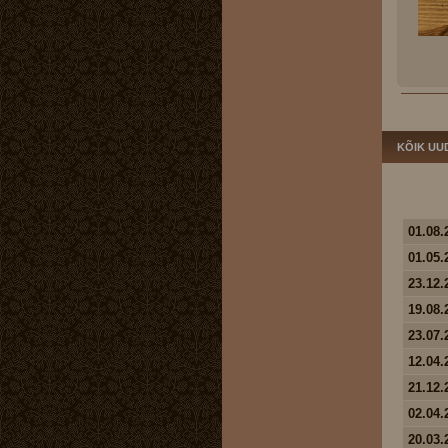
KÕIK UU
01.08.
01.05.
23.12.
19.08.
23.07.
12.04.
21.12.
02.04.
20.03.