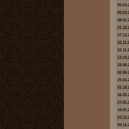
05.03.
05.03.
08.01.
21.12.
07.12.
22.11.
22.11.
13.10.
28.08.
02.06.
25.01.
01.10.
26.05.
27.01.
18.01.
23.12.
09.12.