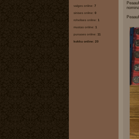
Peaauh
valges online:
7
nomina
sinises online:
0
Peaauh
rohelises online:
1
mustas online:
1
punases online:
11
kokku online: 20