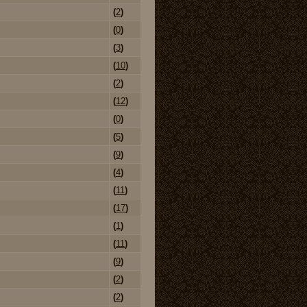
(
2
)
(
0
)
(
3
)
(
10
)
(
2
)
(
12
)
(
0
)
(
5
)
(
9
)
(
4
)
(
11
)
(
17
)
(
1
)
(
11
)
(
9
)
(
2
)
(
2
)