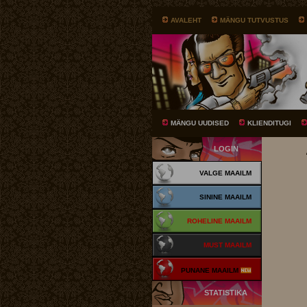
AVALEHT
MÄNGU TUTVUSTUS
MÄNGU UUDISED
KLIENDITUGI
LOGIN
VALGE MAAILM
SININE MAAILM
ROHELINE MAAILM
MUST MAAILM
PUNANE MAAILM
STATISTIKA