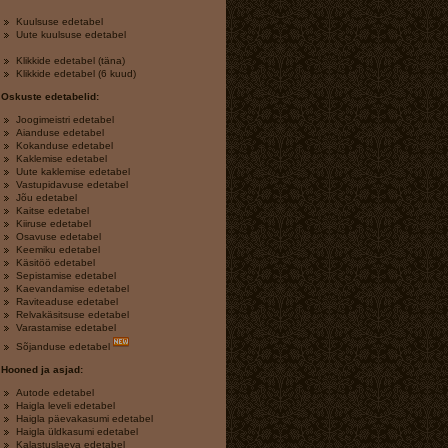
Kuulsuse edetabel
Uute kuulsuse edetabel
Klikkide edetabel (täna)
Klikkide edetabel (6 kuud)
Oskuste edetabelid:
Joogimeistri edetabel
Aianduse edetabel
Kokanduse edetabel
Kaklemise edetabel
Uute kaklemise edetabel
Vastupidavuse edetabel
Jõu edetabel
Kaitse edetabel
Kiiruse edetabel
Osavuse edetabel
Keemiku edetabel
Käsitöö edetabel
Sepistamise edetabel
Kaevandamise edetabel
Raviteaduse edetabel
Relvakäsitsuse edetabel
Varastamise edetabel
Sõjanduse edetabel
Hooned ja asjad:
Autode edetabel
Haigla leveli edetabel
Haigla päevakasumi edetabel
Haigla üldkasumi edetabel
Kalastuslaeva edetabel