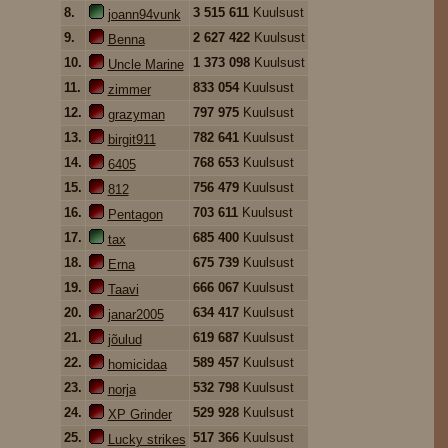
8.
3 515 611
Kuulsust
joann94vunk
9.
2 627 422
Kuulsust
Benna
10.
1 373 098
Kuulsust
Uncle Marine
11.
833 054
Kuulsust
zimmer
12.
797 975
Kuulsust
grazyman
13.
782 641
Kuulsust
birgit911
14.
768 653
Kuulsust
6405
15.
756 479
Kuulsust
812
16.
703 611
Kuulsust
Pentagon
17.
685 400
Kuulsust
tax
18.
675 739
Kuulsust
Erna
19.
666 067
Kuulsust
Taavi
20.
634 417
Kuulsust
janar2005
21.
619 687
Kuulsust
jõulud
22.
589 457
Kuulsust
homicidaa
23.
532 798
Kuulsust
norja
24.
529 928
Kuulsust
XP Grinder
25.
517 366
Kuulsust
Lucky strikes