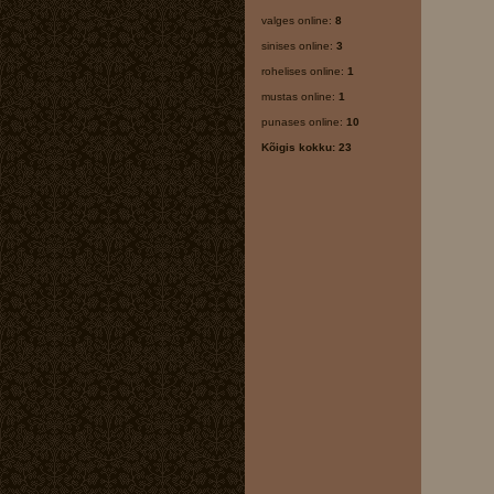
valges online:
8
sinises online:
3
rohelises online:
1
mustas online:
1
punases online:
10
Kõigis kokku: 23