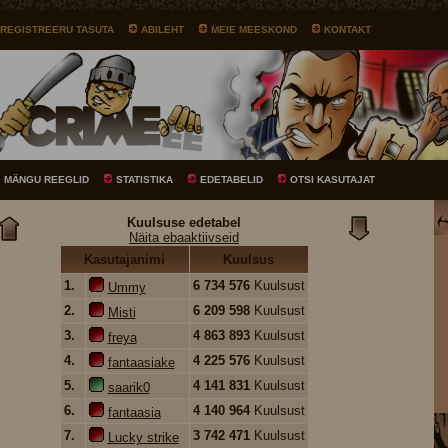
REGISTREERU TASUTA
ABILEHT
MEIE MEESKOND
KONTAKT
MÄNGU REEGLID
STATISTIKA
EDETABELID
OTSI KASUTAJAT
Kuulsuse edetabel
Näita ebaaktiivseid
Kasutajanimi
Kuulsus
1.
6 734 576
Kuulsust
Ummy
2.
6 209 598
Kuulsust
Misti
3.
4 863 893
Kuulsust
freya
4.
4 225 576
Kuulsust
fantaasiake
5.
4 141 831
Kuulsust
saarik0
6.
4 140 964
Kuulsust
fantaasia
7.
3 742 471
Kuulsust
Lucky strike