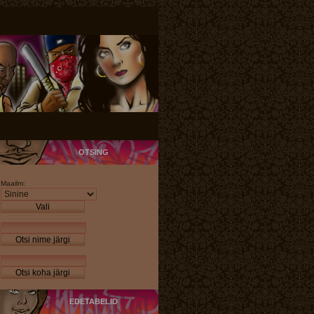
OTSING
Maailm:
Vali
Otsi nime järgi
Otsi koha järgi
EDETABELID