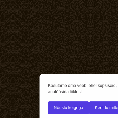
Kasutame oma veebilehel küpsiseid, 
analüüsida liiklust.
Nõustu kõigega
Keeldu mitte