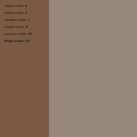
valges online:
4
sinises online:
0
rohelises online:
1
mustas online:
0
punases online:
10
Kõigis kokku: 15