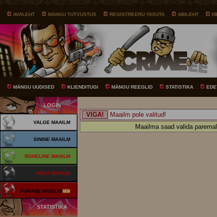
AVALEHT
MÄNGU TUTVUSTUS
REGISTREERU TASUTA
ABILEHT
M
MÄNGU UUDISED
KLIENDITUGI
MÄNGU REEGLID
STATISTIKA
EDE
LOGIN
VIGA!
Maailm pole valitud!
VALGE MAAILM
Maailma saad valida paremalt
SININE MAAILM
ROHELINE MAAILM
MUST MAAILM
PUNANE MAAILM
STATISTIKA