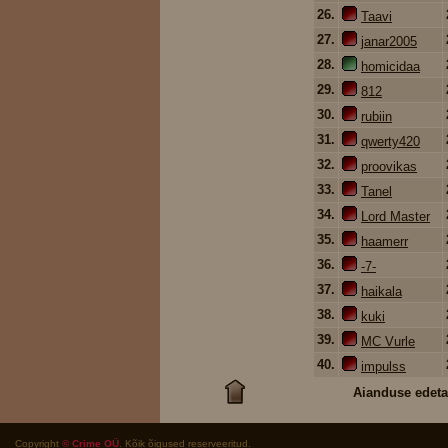
26.
Taavi
27.
janar2005
28.
homicidaa
29.
812
30.
rubiin
31.
qwerty420
32.
proovikas
33.
Tanel
34.
Lord Master
35.
haamerr
36.
-7-
37.
haikala
38.
kuki
39.
MC Vurle
40.
impulss
Aianduse edeta
Copyright
© Crime OÜ
. Kõik õigused reserveeritud.