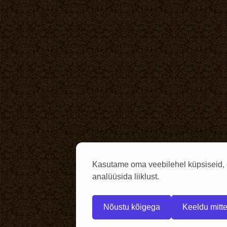
Kasutame oma veebilehel küpsiseid, 
analüüsida liiklust.
Nõustu kõigega
Keeldu mitte