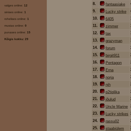
8.
fantaasiake
valges online:
12
9.
Lucky strike
sinises online:
1
10.
6405
rohelises online:
1
11.
mustas online:
0
zimmer
punases online:
15
12.
tax
Kõigis kokku: 29
13.
grazyman
14.
forum
15.
birgit911
16.
Pentagon
17.
Erna
18.
norja
19.
njh
20.
p2tiplika
21.
jõulud
22.
Uncle Marine
23.
Lucky strikes
24.
rassu02
25.
staabiülem