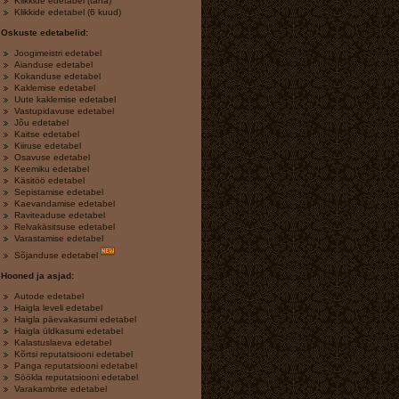
Klikkide edetabel (täna)
Klikkide edetabel (6 kuud)
Oskuste edetabelid:
Joogimeistri edetabel
Aianduse edetabel
Kokanduse edetabel
Kaklemise edetabel
Uute kaklemise edetabel
Vastupidavuse edetabel
Jõu edetabel
Kaitse edetabel
Kiiruse edetabel
Osavuse edetabel
Keemiku edetabel
Käsitöö edetabel
Sepistamise edetabel
Kaevandamise edetabel
Raviteaduse edetabel
Relvakäsitsuse edetabel
Varastamise edetabel
Sõjanduse edetabel
Hooned ja asjad:
Autode edetabel
Haigla leveli edetabel
Haigla päevakasumi edetabel
Haigla üldkasumi edetabel
Kalastuslaeva edetabel
Kõrtsi reputatsiooni edetabel
Panga reputatsiooni edetabel
Söökla reputatsiooni edetabel
Varakambrite edetabel