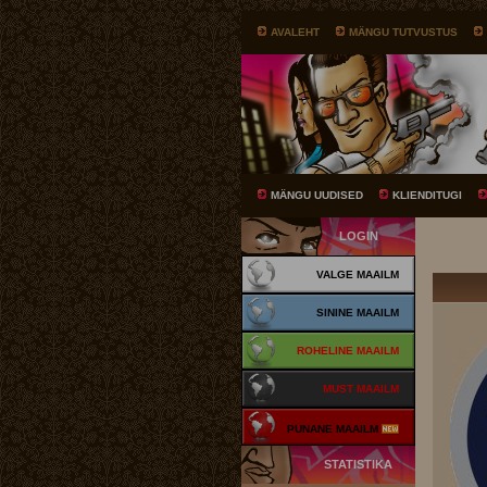
AVALEHT
MÄNGU TUTVUSTUS
MÄNGU UUDISED
KLIENDITUGI
LOGIN
VALGE MAAILM
SININE MAAILM
ROHELINE MAAILM
MUST MAAILM
PUNANE MAAILM
STATISTIKA