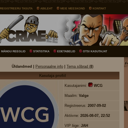
REGISTREERU TASUTA
ABILEHT
MEIE MEESKOND
KONTAKT
MÄNGU REEGLID
STATISTIKA
EDETABELID
OTSI KASUTAJAT
Üldandmed |
Personaalne info
|
Tema sõbrad (
8
)
Kasutaja profiil
Kasutajanimi:
WCG
Maailm:
Valge
Registreerus:
2007-09-02
Aktiivne:
2026-08-07, 22:52
VIP liige:
JAH