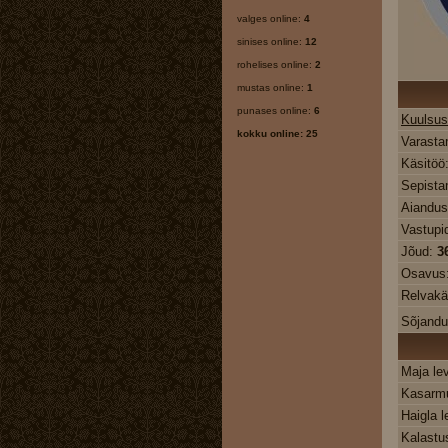
valges online:
4
sinises online:
12
rohelises online:
2
mustas online:
1
punases online:
6
Kuulsus
kokku online: 25
Varasta
Käsitöö
Sepista
Aiandu
Vastupi
Jõud:
3
Osavus
Relvakä
Sõjand
Maja le
Kasarmu
Haigla l
Kalastu