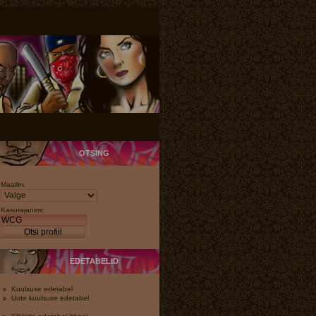
OTSING
Maailm:
Kasutajanimi:
Otsi profiil
EDETABELID
Kuulsuse edetabel
Uute kuulsuse edetabel