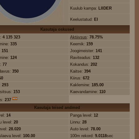
Kuulub kampa:
LIIDER
Keelustatud:
EI
Kasutaja oskused
:
4 135 323
Aktiivsus
:
78.75%
mine:
335
Keemik:
159
:
151
Joogimeister:
141
mine:
124
Raviteadus:
132
s:
77
Kokandus:
202
davus:
350
Kaitse:
394
60
Kiirus:
672
:
293
Kaklemine:
185.00
sitsus:
153
Kaevandamine:
110
us:
237
Kasutaja teised andmed
vel:
14
Panga level:
12
 level:
20
Linnu:
28
evel:
28.020
Auto level:
78.00
slaeva level:
100.00
100m rekord:
9.0118
sec