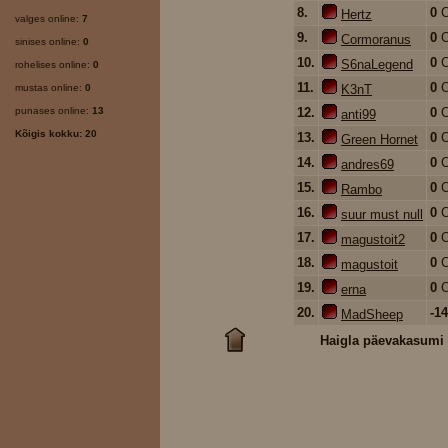
8.
0
Hertz
valges online:
7
9.
0
Cormoranus
sinises online:
0
10.
0
S6naLegend
rohelises online:
0
11.
0
mustas online:
0
K3nT
punases online:
13
12.
0
anti99
Kõigis kokku: 20
13.
0
Green Hornet
14.
0
andres69
15.
0
Rambo
16.
0
suur must null
17.
0
magustoit2
18.
0
magustoit
19.
0
erna
20.
-1
MadSheep
Haigla päevakasumi 