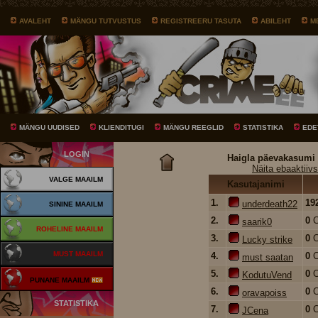
AVALEHT
MÄNGU TUTVUSTUS
REGISTREERU TASUTA
ABILEHT
M
MÄNGU UUDISED
KLIENDITUGI
MÄNGU REEGLID
STATISTIKA
EDE
LOGIN
Haigla päevakasumi 
Näita ebaaktiivs
VALGE MAAILM
Kasutajanimi
1.
19
underdeath22
SININE MAAILM
2.
0
saarik0
ROHELINE MAAILM
3.
0
Lucky strike
MUST MAAILM
4.
0
must saatan
5.
0
KodutuVend
PUNANE MAAILM
6.
0
oravapoiss
STATISTIKA
7.
0
JCena