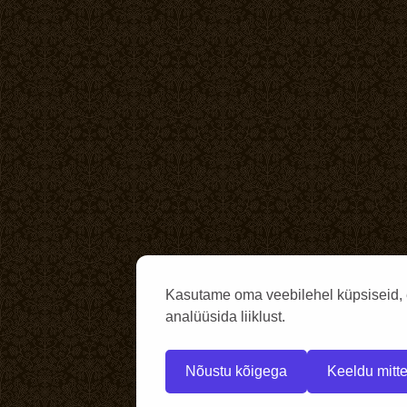
Kasutame oma veebilehel küpsiseid, 
analüüsida liiklust.
Nõustu kõigega
Keeldu mitte