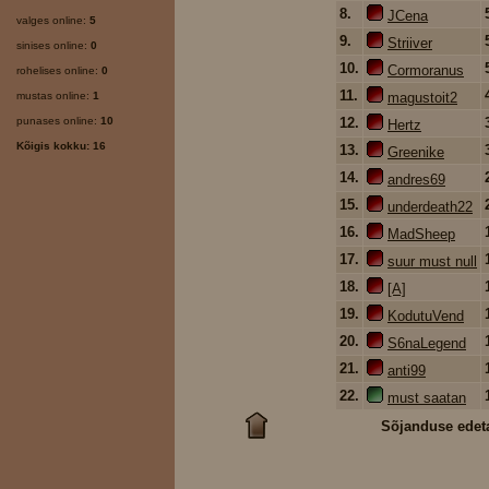
8.
JCena
valges online:
5
9.
Striiver
sinises online:
0
10.
Cormoranus
rohelises online:
0
11.
mustas online:
1
magustoit2
punases online:
10
12.
Hertz
Kõigis kokku: 16
13.
Greenike
14.
andres69
15.
underdeath22
16.
MadSheep
17.
suur must null
18.
[A]
19.
KodutuVend
20.
S6naLegend
21.
anti99
22.
must saatan
Sõjanduse edet