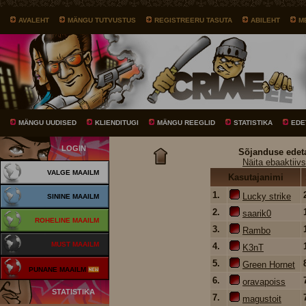
AVALEHT
MÄNGU TUTVUSTUS
REGISTREERU TASUTA
ABILEHT
M
MÄNGU UUDISED
KLIENDITUGI
MÄNGU REEGLID
STATISTIKA
EDE
LOGIN
Sõjanduse edet
Näita ebaaktiivs
VALGE MAAILM
Kasutajanimi
1.
Lucky strike
SININE MAAILM
2.
saarik0
ROHELINE MAAILM
3.
Rambo
MUST MAAILM
4.
K3nT
5.
Green Hornet
PUNANE MAAILM
6.
oravapoiss
STATISTIKA
7.
magustoit