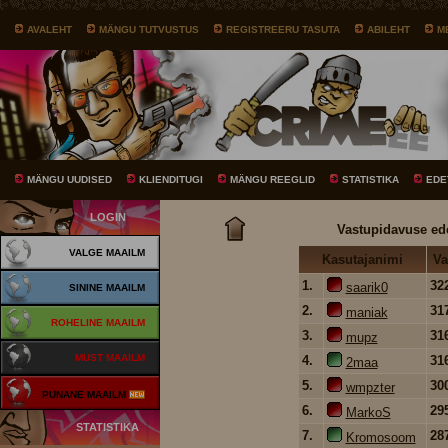
AVALEHT
MÄNGU TUTVUSTUS
REGISTREERU TASUTA
ABILEHT
M
MÄNGU UUDISED
KLIENDITUGI
MÄNGU REEGLID
STATISTIKA
EDE
LOGIN
Vastupidavuse ed
VALGE MAAILM
Kasutajanimi
Va
1.
32
saarik0
SININE MAAILM
2.
31
maniak
ROHELINE MAAILM
3.
31
mupz
MUST MAAILM
4.
31
2maa
5.
30
wmpzter
PUNANE MAAILM
6.
29
MarkoS
STATISTIKA
7.
28
Kromosoom