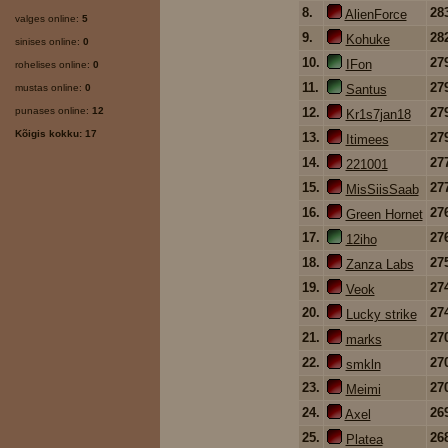
8.
28
AlienForce
valges online:
5
9.
28
Kohuke
sinises online:
0
10.
27
IFon
rohelises online:
0
11.
27
mustas online:
0
Santus
punases online:
12
12.
27
Kr1s7jan18
Kõigis kokku: 17
13.
27
Itimees
14.
27
221001
15.
27
MisSiisSaab
16.
27
Green Hornet
17.
27
12iho
18.
27
Zanza Labs
19.
27
Veok
20.
27
Lucky strike
21.
27
marks
22.
27
smkln
23.
27
Meimi
24.
26
Axel
25.
26
Platea