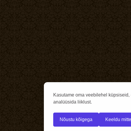
Kasutame oma veebilehel küpsiseid, 
analüüsida liiklust.
Nõustu kõigega
Keeldu mitte