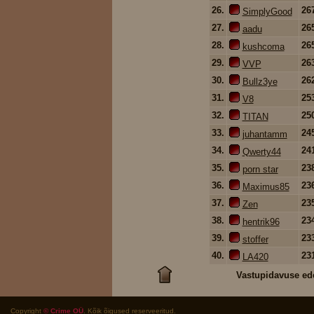
26.
26
SimplyGood
27.
26
aadu
28.
26
kushcoma
29.
26
VVP
30.
26
Bullz3ye
31.
25
V8
32.
25
TITAN
33.
24
juhantamm
34.
24
Qwerty44
35.
23
porn star
36.
23
Maximus85
37.
23
Zen
38.
23
hentrik96
39.
23
stoffer
40.
23
LA420
Vastupidavuse ed
Copyright
© Crime OÜ
. Kõik õigused reserveeritud.