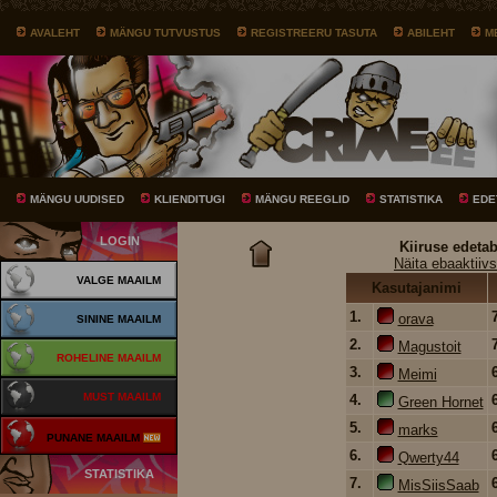
AVALEHT
MÄNGU TUTVUSTUS
REGISTREERU TASUTA
ABILEHT
M
MÄNGU UUDISED
KLIENDITUGI
MÄNGU REEGLID
STATISTIKA
EDE
LOGIN
Kiiruse edetab
Näita ebaaktiivs
VALGE MAAILM
Kasutajanimi
1.
orava
SININE MAAILM
2.
Magustoit
ROHELINE MAAILM
3.
Meimi
MUST MAAILM
4.
Green Hornet
5.
marks
PUNANE MAAILM
6.
Qwerty44
STATISTIKA
7.
MisSiisSaab