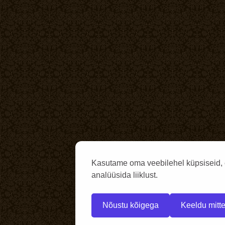
Kasutame oma veebilehel küpsiseid, 
analüüsida liiklust.
Nõustu kõigega
Keeldu mitte