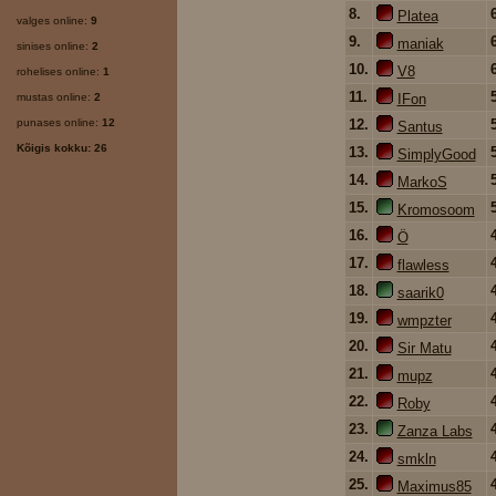
8.
Platea
valges online:
9
9.
maniak
sinises online:
2
10.
V8
rohelises online:
1
11.
mustas online:
2
IFon
punases online:
12
12.
Santus
Kõigis kokku: 26
13.
SimplyGood
14.
MarkoS
15.
Kromosoom
16.
Ö
17.
flawless
18.
saarik0
19.
wmpzter
20.
Sir Matu
21.
mupz
22.
Roby
23.
Zanza Labs
24.
smkln
25.
Maximus85