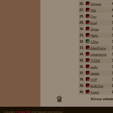
26.
Itimees
27.
Xbz
28.
Qxy
29.
Axel
30.
2maa
31.
Hertz
32.
12iho
33.
AlienForce
34.
juhantamm
35.
TITAN
36.
aadu
37.
jagaja
38.
VVP
39.
Bullz3ye
40.
Karkri
Kiiruse edetab
Copyright
© Crime OÜ
. Kõik õigused reserveeritud.